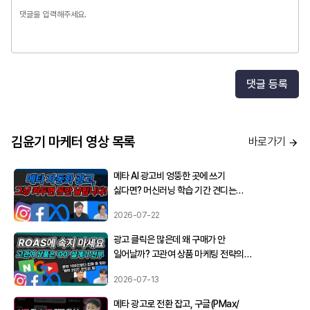
댓글 등록
김윤기 마케터 영상 목록
바로가기
메타 AI 광고비 엉뚱한 곳에 쓰기
싫다면? 머신러닝 학습 기간 견디는
인내심과 세팅 주의사항
2026-07-22
광고 클릭은 많은데 왜 구매가 안
일어날까? 고관여 상품 마케팅 전략의
모든 것 (메타, 네이버, 리타게팅)
2026-07-13
메타 광고로 전환 잡고, 구글(PMax/