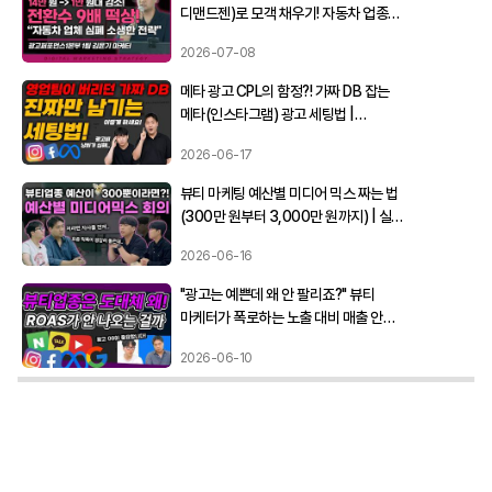
디맨드젠)로 모객 채우기! 자동차 업종에
바로 쓰는 매체 믹스 전략
2026-07-08
메타 광고 CPL의 함정?! 가짜 DB 잡는
메타(인스타그램) 광고 세팅법 |
인스턴트 양식 & CRM 연동 #메타광고
2026-06-17
#마케팅교육
뷰티 마케팅 예산별 미디어 믹스 짜는 법
(300만 원부터 3,000만 원까지) | 실제
마케터들의 전략 회의#뷰티업종 #
2026-06-16
마케팅교육
"광고는 예쁜데 왜 안 팔리죠?" 뷰티
마케터가 폭로하는 노출 대비 매출 안
나오는 이유
2026-06-10
아무도 알려주지 않은 웨딩 광고 A TO
Z까지 비법 대공개
2026-05-26