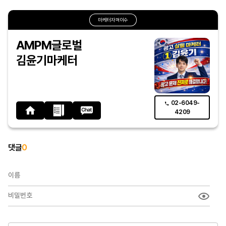
마케터자격이수
AMPM글로벌
김윤기마케터
02-6049-
4209
댓글
0
이름
비밀번호