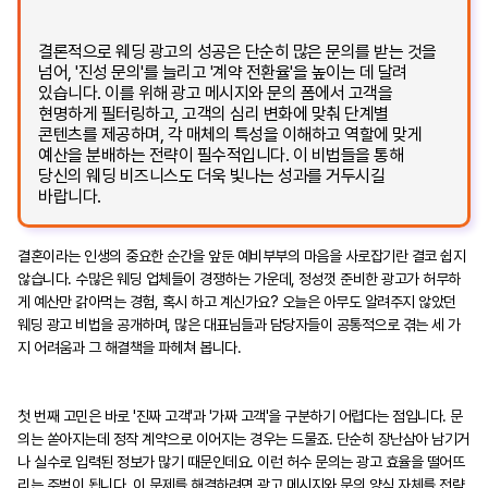
결론적으로 웨딩 광고의 성공은 단순히 많은 문의를 받는 것을
넘어, '진성 문의'를 늘리고 '계약 전환율'을 높이는 데 달려
있습니다. 이를 위해 광고 메시지와 문의 폼에서 고객을
현명하게 필터링하고, 고객의 심리 변화에 맞춰 단계별
콘텐츠를 제공하며, 각 매체의 특성을 이해하고 역할에 맞게
예산을 분배하는 전략이 필수적입니다. 이 비법들을 통해
당신의 웨딩 비즈니스도 더욱 빛나는 성과를 거두시길
바랍니다.
결혼이라는 인생의 중요한 순간을 앞둔 예비부부의 마음을 사로잡기란 결코 쉽지
않습니다. 수많은 웨딩 업체들이 경쟁하는 가운데, 정성껏 준비한 광고가 허무하
게 예산만 갉아먹는 경험, 혹시 하고 계신가요? 오늘은 아무도 알려주지 않았던
웨딩 광고 비법을 공개하며, 많은 대표님들과 담당자들이 공통적으로 겪는 세 가
지 어려움과 그 해결책을 파헤쳐 봅니다.
첫 번째 고민은 바로 '진짜 고객'과 '가짜 고객'을 구분하기 어렵다는 점입니다. 문
의는 쏟아지는데 정작 계약으로 이어지는 경우는 드물죠. 단순히 장난삼아 남기거
나 실수로 입력된 정보가 많기 때문인데요. 이런 허수 문의는 광고 효율을 떨어뜨
리는 주범이 됩니다. 이 문제를 해결하려면 광고 메시지와 문의 양식 자체를 전략