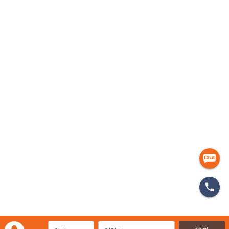
유류할증료 부담 가중과 여행 수요 변화:
위기를 기회로 바꾸는 광고 퍼포먼스
전략
2026-05-13
마케팅 전략 | 뷰티 마케팅 매체별
(네이버, 인스타, 페이스북, 메타 광고)
운영 전략!
2026-04-28
스포츠 용품 네이버광고,메타 광고 가장
효율 좋은 곳을 알려드립니다.
2026-04-28