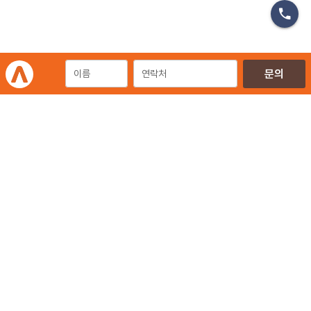
마케팅 영상 교육
개인정보처리방침
이용약관
이메일무단수집거부
㈜에이엠피엠글로벌
ampmglobal.co.kr
운영사
㈜에이엠피엠글로벌 | 대표. 김종규
사업자등록번호 257-81-03674 | 통신판매업신고번호.제 2020-서울금천-2858호
서울특별시 금천구 가산디지털2로 144, 현대테라타워 11층 (가산동)
광고문의 | 02-6049-4111 | 02-6049-4488
E-mail | ampmglobal@ampm.co.kr
Copyright ⓒ 2019-2026 AMPM Global. All rights reserved.