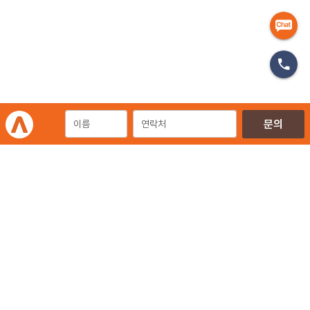
구글 AI 하나면 끝! 영상 광고 만들기
'풀코스'로 모시겠습니다
2026-03-09
"이미지 10개 금방 되죠?" 마케터의
눈물을 닦아줄 구글의 역작, 포멜리
(Pomelli) 활용법
2026-03-06
역발상 마케팅 알아보기
2026-02-13
"자기 전에 생각 많이 날 거야" 마케터가
마케팅 영상 교육
동현적 사고로 소비자의 뇌를 해킹하는
마케팅 전술
개인정보처리방침
이용약관
이메일무단수집거부
2026-01-27
㈜에이엠피엠글로벌
ampmglobal.co.kr
운영사
2026년 숏폼 광고 전략 가이드: 메타
㈜에이엠피엠글로벌 | 대표. 김종규
틱톡 차이와 구매 여정 설계법
사업자등록번호 257-81-03674 | 통신판매업신고번호.제 2020-서울금천-2858호
2026-01-05
서울특별시 금천구 가산디지털2로 144, 현대테라타워 11층 (가산동)