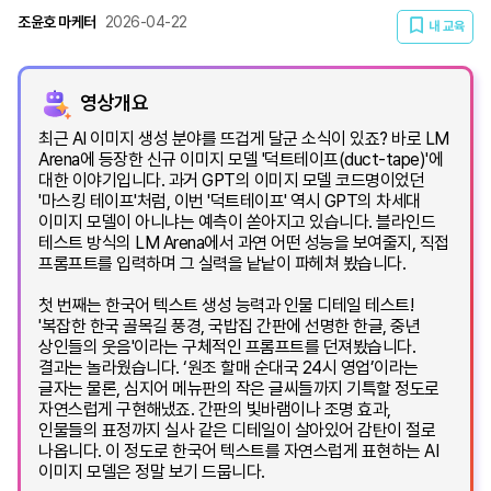
조윤호 마케터
2026-04-22
내 교육
영상개요
최근 AI 이미지 생성 분야를 뜨겁게 달군 소식이 있죠? 바로 LM
Arena에 등장한 신규 이미지 모델 '덕트테이프(duct-tape)'에
대한 이야기입니다. 과거 GPT의 이미지 모델 코드명이었던
'마스킹 테이프'처럼, 이번 '덕트테이프' 역시 GPT의 차세대
이미지 모델이 아니냐는 예측이 쏟아지고 있습니다. 블라인드
테스트 방식의 LM Arena에서 과연 어떤 성능을 보여줄지, 직접
프롬프트를 입력하며 그 실력을 낱낱이 파헤쳐 봤습니다.
첫 번째는 한국어 텍스트 생성 능력과 인물 디테일 테스트!
'복잡한 한국 골목길 풍경, 국밥집 간판에 선명한 한글, 중년
상인들의 웃음'이라는 구체적인 프롬프트를 던져봤습니다.
결과는 놀라웠습니다. ‘원조 할매 순대국 24시 영업’이라는
글자는 물론, 심지어 메뉴판의 작은 글씨들까지 기특할 정도로
자연스럽게 구현해냈죠. 간판의 빛바램이나 조명 효과,
인물들의 표정까지 실사 같은 디테일이 살아있어 감탄이 절로
나옵니다. 이 정도로 한국어 텍스트를 자연스럽게 표현하는 AI
이미지 모델은 정말 보기 드뭅니다.