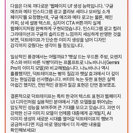
다음은 더욱 까다로운 '웹페이지 UI' 생성 능력입니다. '구글
애즈와 메타 인스타그램 광고 콜라보 세미나 모바일 소개
페이지'를 요청했는데, 구글 애즈와 메타 로고는 물론, 메인
카피, 상세 설명 텍스트, 심지어 CTA 버튼까지 실제
웹페이지처럼 완벽하게 구현되었습니다. 인스타그램 로고 컬러
그라데이션과 구글의 솔리드한 느낌까지 세심하게 반영한 것을
보면, 덕트테이프가 단순한 이미지 생성을 넘어 디자인
감각까지 갖췄다는 생각이 들 정도입니다.
일상적인 풍경에서는 어떨까요? '햇살 드는 우드톤 주방, 오렌지
주스와 버터 바른 식빵'이라는 프롬프트로 나노바나나(Gemini
Pro의 이미지 모델)와 비교해봤습니다. 나노바나나 역시
훌륭했지만, 덕트테이프는 빵의 질감과 햇살 효과에서 더 깊이
있는 현실감을 선사했습니다. 버터의 녹는 듯한 표현은 살짝
아쉽긴 했지만, 전반적인 광원과 질감 표현은 단연 돋보였죠.
결론적으로 덕트테이프는 특히 한국어 텍스트 표현과 웹페이지
UI 디자인처럼 실용적인 분야에서 기존 모델들을 뛰어넘는
압도적인 성능을 보여주며 큰 기대를 모으고 있습니다. 과연 이
강력한 신규 이미지 모델이 언제쯤 대중에게 공개될지, AI
이미지 생성의 새로운 시대를 열어갈 덕트테이프의 행보가
궁금하시다면 지금 바로 영상에서 더 자세한 내용을
확인해보세요!