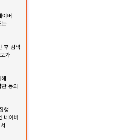
네이버
드는
 후 검색
정보가
위해
약관 동의
 집행
던 네이버
에서